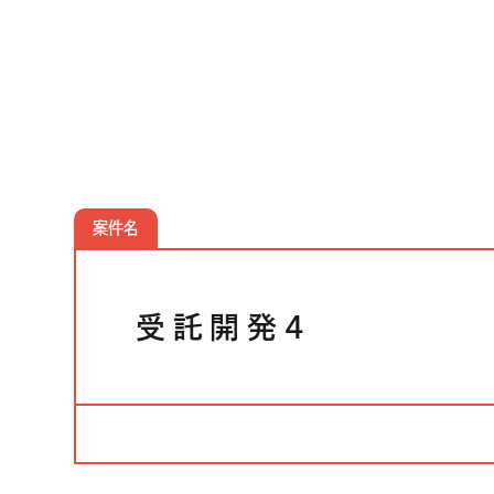
クラウドソリューション
受託開発
生成AIソリューション
CASES
公開事例
案件名
SUSTAINABILITY
サス
セキュリティポリシー
受託開発4
認証／資格
SDGsへの取り組み
コンプライアンス
労働情報の公開