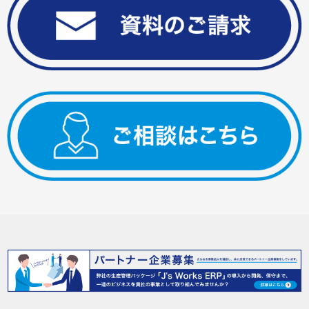
J's Works Solutionとは？
J’s Works ERP
-生産管理システム-
FLEXSCHE
-生産スケジューラ-
特長
資料請求・ご相談