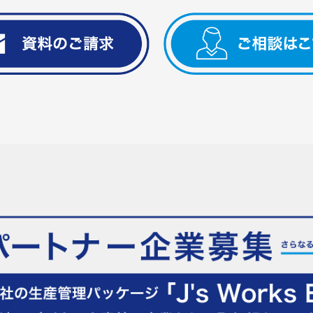
J's Works Solution
J’s Works ERP
-生産管理システム
FLEXSCHE
-生産スケジューラ-
特長
資料請求・ご相談