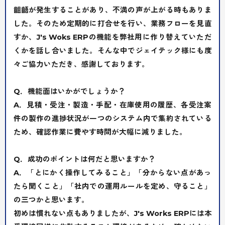
齟齬が発生することがあり、不満の声が上がる時もありま
した。そのため定期的に打合せを行い、業務フローを見直
すか、J's Woks ERPの機能を弊社用に作り替えていただ
くかを話し合いました。そんな中でジェイテック様にも度
々ご協力いただき、感謝しております。
Q．機能面はいかがでしょうか？
A．見積・受注・製造・手配・在庫使用の履歴、各受注案
件の製作の進捗状況が一つのシステム内で集約されている
ため、確認作業に費やす時間が大幅に減りました。
J's Works Solutionとは？
Q．成功のポイントは何だと思いますか？
A．「とにかく操作してみること」「分からない点があっ
J’s Works ERP
-生産管理システム-
たら聞くこと」「社内での運用ルールを定め、守ること」
の三つかと思います。
FLEXSCHE
-生産スケジューラ-
初めは慣れない点もありましたが、J's Works ERPには本