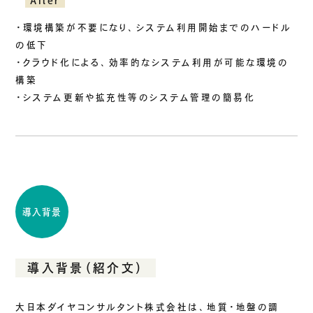
After
ご挨拶
・環境構築が不要になり、システム利用開始までのハードル
組織図
の低下
沿革
・クラウド化による、効率的なシステム利用が可能な環境の
拠点一覧
構築
・システム更新や拡充性等のシステム管理の簡易化
DX推進
ACCESS
アクセス
導入背景
CONTACT
お問い合わせ
導入背景（紹介文）
大日本ダイヤコンサルタント株式会社は、地質・地盤の調