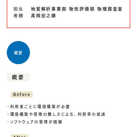
生成AIソリューション
担当
地質解析事業部 物性評価部 物理探査室
者様
高岡宏之様
CASES
公開事例
SUSTAINABILITY
概要
セキュリティポリシー
サステナビリティ
認証／資格
概要
SDGsへの取り組み
コンプライアンス
Before
労働情報の公開
・利用者ごとに環境構築が必要
・環境構築や管理の難しさによる、利用率の低迷
・ソフトウェアの管理が煩雑
COMPANY
会社概要
会社情報