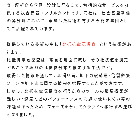
査・解析から企画・設計に至るまで、包括的なサービスを提
供する総合建設コンサルタントです。同社は、社会基盤整備
の各分野において、卓越した技術を有する専門家集団とし
てご活躍されています。
提供している技術の中に「
比抵抗電気探査
」という技術があ
ります。
比抵抗電気探査は、電気を地面に流し、その抵抗値を測定
することで地盤の比抵抗分布を推定する手法です。
取得した情報を通して、地滑り面、地下の破砕帯･亀裂密集
ゾーンや地下水に関する情報を把握することができます。
しかし、比抵抗電気探査を行うためのツールの環境構築が
難しい・速度などのパフォーマンスの問題で使いにくい等の
課題があったため、フェーズを分けてクラウドへ移行する運び
となりました。