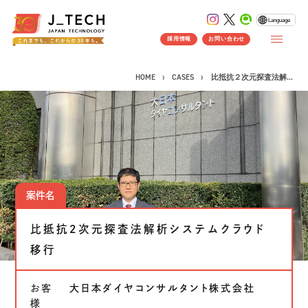
Language
採用情報
お問い合わせ
HOME
CASES
比抵抗２次元探査法解...
CONCEPT
コンセプト
SERVICE
案件名
製品ソリューション
事業紹介
比抵抗２次元探査法解析システムクラウド
J's Works ERP
FLEXSCHE
移行
クラウドソリューション
お客
大日本ダイヤコンサルタント株式会社
受託開発
様