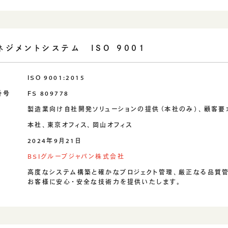
ネジメントシステム ISO 9001
ISO 9001:2015
番号
FS 809778
製造業向け自社開発ソリューションの提供（本社のみ）、顧客
本社、東京オフィス、岡山オフィス
日
2024年9月21日
BSIグループジャパン株式会社
高度なシステム構築と確かなプロジェクト管理、厳正なる品質
お客様に安心・安全な技術力を提供いたします。