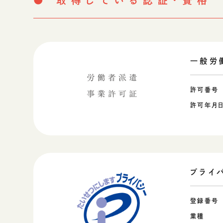
● 取得している認証・資格
クラウドソリューション
受託開発
生成AIソリューション
一般労
CASES
公開事例
許可番号
許可年月
SUSTAINABILITY
サス
セキュリティポリシー
認証／資格
SDGsへの取り組み
プライ
コンプライアンス
労働情報の公開
登録番号
業種