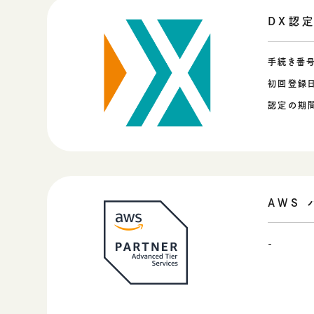
DX認
手続き番
初回登録
認定の期
AWS
-