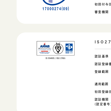
COMPANY
初回付与
会社情報
会社概要
審査機関
ご挨拶
組織図
沿革
拠点一覧
ISO2
DX推進
認証基準
ACCESS
認証登録
アクセス
登録範囲
CONTACT
適用範囲
お問い合わせ
初回登録
認証機関
(認定番号