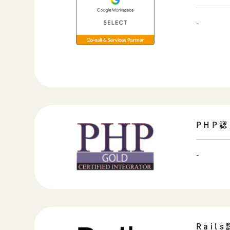
-
PHP
-
Rai