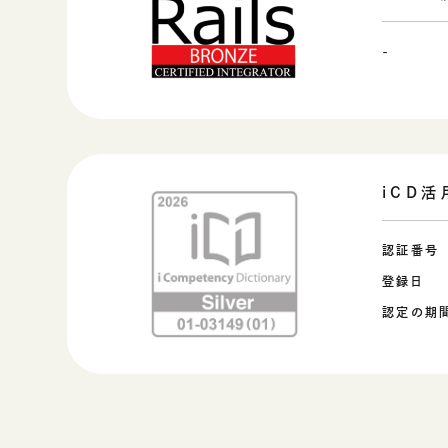
-
iCD
認証番号
登録日
認定の期