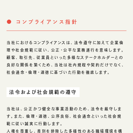
生成AIソリューション
● コンプライアンス指針
CASES
公開事例
当社におけるコンプライアンスは、法令遵守に加えて企業倫
SUSTAINABILITY
理や社会規範に従い、公正・公平な業務遂行を意味します。
顧客、取引先、従業員といった多様なステークホルダーとの
セキュリティポリシー
サステナビリティ
良好な関係を築くため、当社は社内規程や契約だけでなく、
認証／資格
社会通念・倫理・道徳に基づいた行動を徹底します。
SDGsへの取り組み
コンプライアンス
法令および社会規範の遵守
労働情報の公開
当社は、公正かつ健全な事業活動のため、法令を厳守しま
す。また、倫理・道徳、公序良俗、社会通念といった社会規
COMPANY
範に従い誠実に行動します。
人権を尊重し、差別を排除した多様性のある職場環境を構
会社概要
会社情報