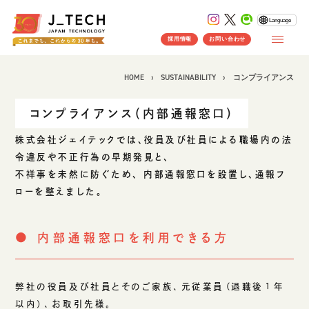
Language
採用情報
お問い合わせ
HOME
SUSTAINABILITY
コンプライアンス
コンプライアンス（内部通報窓口）
CONCEPT
株式会社ジェイテックでは、役員及び社員による職場内の法
令違反や不正行為の早期発見と、
コンセプト
不祥事を未然に防ぐため、 内部通報窓口を設置し、通報フ
SERVICE
ローを整えました。
製品ソリューション
事業紹介
J's Works ERP
● 内部通報窓口を利用できる方
FLEXSCHE
クラウドソリューション
弊社の役員及び社員とそのご家族、元従業員（退職後１年
受託開発
以内）、お取引先様。