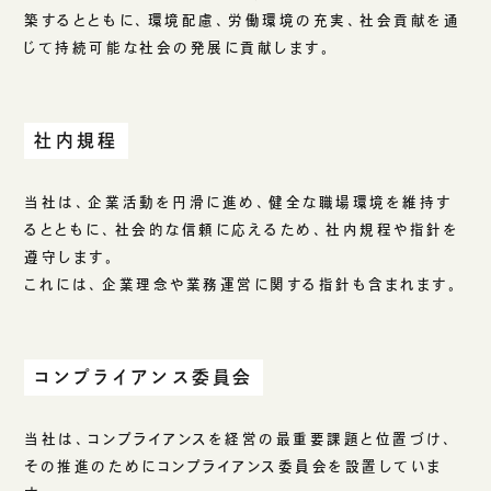
築するとともに、環境配慮、労働環境の充実、社会貢献を通
ご挨拶
じて持続可能な社会の発展に貢献します。
組織図
沿革
拠点一覧
社内規程
DX推進
当社は、企業活動を円滑に進め、健全な職場環境を維持す
るとともに、社会的な信頼に応えるため、社内規程や指針を
ACCESS
遵守します。
これには、企業理念や業務運営に関する指針も含まれます。
アクセス
CONTACT
コンプライアンス委員会
お問い合わせ
当社は、コンプライアンスを経営の最重要課題と位置づけ、
その推進のためにコンプライアンス委員会を設置していま