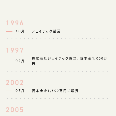
生成AIソリューション
1996
CASES
10月
ジェイテック創業
公開事例
SUSTAINABILITY
1997
セキュリティポリシー
サステナビリティ
株式会社ジェイテック設立。資本金1,000万
認証／資格
02月
円
SDGsへの取り組み
コンプライアンス
2002
労働情報の公開
07月
資本金を1,500万円に増資
COMPANY
2005
会社概要
会社情報