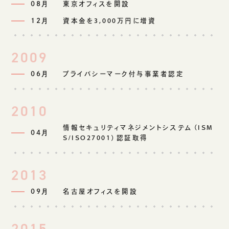
08月
東京オフィスを開設
ご挨拶
12月
資本金を3,000万円に増資
組織図
沿革
2009
拠点一覧
DX推進
06月
プライバシーマーク付与事業者認定
2010
ACCESS
情報セキュリティマネジメントシステム（ISM
04月
S/ISO27001）認証取得
アクセス
CONTACT
2013
お問い合わせ
09月
名古屋オフィスを開設
2015