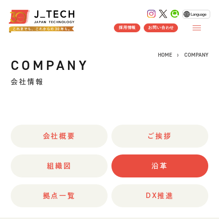
Language
採用情報
お問い合わせ
HOME
COMPANY
COMPANY
会社情報
CONCEPT
コンセプト
SERVICE
会社概要
ご挨拶
製品ソリューション
事業紹介
J's Works ERP
組織図
沿革
FLEXSCHE
クラウドソリューション
拠点一覧
DX推進
受託開発