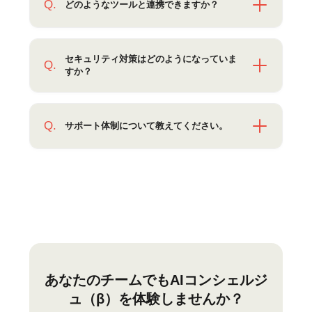
Q.
どのようなツールと連携できますか？
A.
現在、
Slack、Jinjer、GitLab、Backlog、
Google Drive
などとの連携に対応しておりま
セキュリティ対策はどのようになっていま
Q.
す。今後も順次連携ツールを拡大予定です。
すか？
A.
通信の暗号化はもちろん、お預かりするデー
タは
厳格なセキュリティ基準
に基づいて管理
Q.
サポート体制について教えてください。
しております。詳細なセキュリティポリシー
についてはお問い合わせください。
A.
専任のサポートチームが、チャットやメール
にて
導入から運用まで丁寧にサポート
いたし
ます。安心してご利用いただけます。
あなたのチームでもAIコンシェルジ
ュ（β）を体験しませんか？