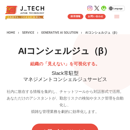
Language
採用情報
お問い合わせ
HOME
SERVICE
GENERATIVE AI SOLUTION
AIコンシェルジュ（β）
AIコンシェルジュ（β）
CONCEPT
組織の「見えない」を可視化する。
コンセプト
Slack常駐型
SERVICE
マネジメントコンシェルジュサービス
製品ソリューション
事業紹介
社内に散在する情報を集約し、チャットツールから対話形式で活用。
J's Works ERP
あなただけのアシスタントが、勤怠リスクの検知やタスク管理を自動
FLEXSCHE
化し、
煩雑な管理業務を劇的に効率化します。
クラウドソリューション
受託開発