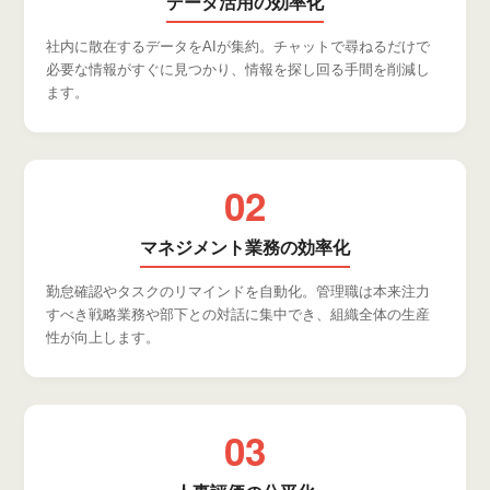
データ活用の効率化
ご挨拶
社内に散在するデータをAIが集約。チャットで尋ねるだけで
組織図
必要な情報がすぐに見つかり、情報を探し回る手間を削減し
沿革
ます。
拠点一覧
DX推進
02
マネジメント業務の効率化
ACCESS
勤怠確認やタスクのリマインドを自動化。管理職は本来注力
アクセス
すべき戦略業務や部下との対話に集中でき、組織全体の生産
CONTACT
性が向上します。
お問い合わせ
03