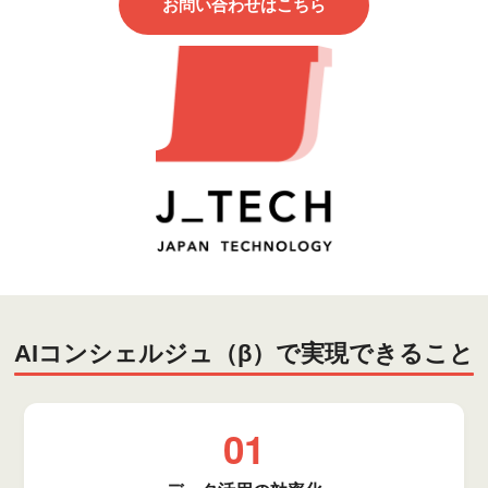
生成AIソリューション
お問い合わせはこちら
CASES
公開事例
SUSTAINABILITY
セキュリティポリシー
サステナビリティ
認証／資格
SDGsへの取り組み
コンプライアンス
労働情報の公開
AIコンシェルジュ（β）で実現できること
01
COMPANY
会社概要
会社情報