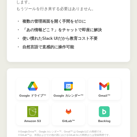
します。
もうツールを行き来する必要はありません。
複数の管理画面を開く手間をゼロに
「あの情報どこ？」をチャットで即座に解決
使い慣れたSlack UIだから教育コスト不要
自然言語で直感的に操作可能
Google ドライブ™
Google カレンダー™
Gmail™
Amazon S3
GitLab™
Backlog
※Google Drive™、Google カレンダー™、Gmail™ は Google LLC の商標です。
※GitLab™は、米国およびその他の国におけるGitLab Inc.の商標または登録商標です。