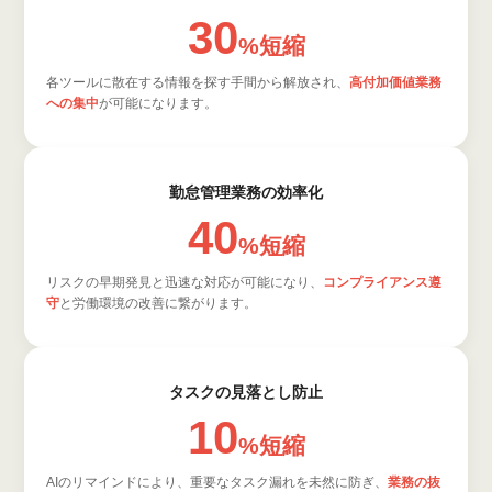
30
%
短縮
各ツールに散在する情報を探す手間から解放され、
高付加価値業務
への集中
が可能になります。
勤怠管理業務の効率化
40
%
短縮
リスクの早期発見と迅速な対応が可能になり、
コンプライアンス遵
守
と労働環境の改善に繋がります。
タスクの見落とし防止
10
%
短縮
AIのリマインドにより、重要なタスク漏れを未然に防ぎ、
業務の抜