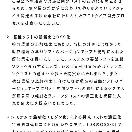
ご要望への迅速な対応と開発コストの最適化を両立させ
るため、お客様のご要望に合わせて作り変えていくアジャ
イル開発の手法を柔軟に取り入れたプロトタイプ開発プロ
セスを提案いたしました。
2. 基盤ソフトの最新化とOSS化
検証環境の追加構築にあたり、当初の計画にはなかった
既存環境の基盤ソフトのバージョンアップを視野に入れた
解決策を提案いたしました。システムの基盤ソフトを無償
ソフトへ移行することで、システム運用負荷軽減とランニ
ングコストの適正化を狙った提案をいたしました。また、
検証環境の追加構築に向けた既存環境の基盤ソフトのバ
ージョンアップに加え、無償ソフトへの移行によるシステム
運用負荷の軽減とランニングコストの適正化を視野に入
れた解決策を提案いたしました。
3.システムの最新化（モダン化）による将来コストの適正化
将来的な運用コストの削減を見据え、「DBのOSS化」や
「マイクロサービス化」をはじめとした、システムの価値