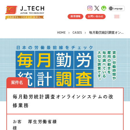
Language
採用情報
お問い合わせ
HOME
CASES
毎月勤労統計調査オン...
CONCEPT
コンセプト
SERVICE
案件名
製品ソリューション
事業紹介
毎月勤労統計調査オンラインシステムの改
J's Works ERP
FLEXSCHE
修業務
クラウドソリューション
お客
厚生労働省様
受託開発
様