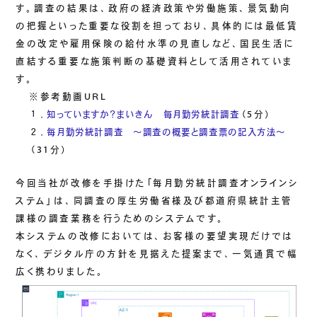
す。調査の結果は、政府の経済政策や労働施策、景気動向
の把握といった重要な役割を担っており、具体的には最低賃
金の改定や雇用保険の給付水準の見直しなど、国民生活に
直結する重要な施策判断の基礎資料として活用されていま
す。
※参考動画URL
１．
知っていますか？まいきん 毎月勤労統計調査
（5分）
２．
毎月勤労統計調査 ～調査の概要と調査票の記入方法～
（31分）
今回当社が改修を手掛けた「毎月勤労統計調査オンラインシ
ステム」は、同調査の厚生労働省様及び都道府県統計主管
課様の調査業務を行うためのシステムです。
本システムの改修においては、お客様の要望実現だけでは
なく、デジタル庁の方針を見据えた提案まで、一気通貫で幅
広く携わりました。