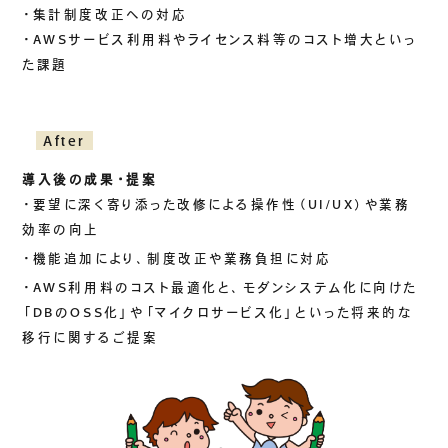
・集計制度改正への対応
ご挨拶
・AWSサービス利用料やライセンス料等のコスト増大といっ
組織図
た課題
沿革
拠点一覧
After
DX推進
導入後の成果・提案
・要望に深く寄り添った改修による操作性（UI/UX）や業務
効率の向上
ACCESS
・機能追加により、制度改正や業務負担に対応
アクセス
・AWS利用料のコスト最適化と、モダンシステム化に向けた
CONTACT
「DBのOSS化」や「マイクロサービス化」といった将来的な
移行に関するご提案
お問い合わせ