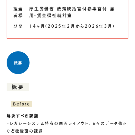
生成AIソリューション
担当
厚生労働省 政策統括官付参事官付 雇
者様
用・賃金福祉統計室
期間
14ヶ月(2025年2月から2026年3月)
CASES
公開事例
SUSTAINABILITY
セキュリティポリシー
サステナビリティ
概要
認証／資格
SDGsへの取り組み
概要
コンプライアンス
労働情報の公開
Before
解決すべき課題
COMPANY
・レガシーシステム特有の画面レイアウト、日々のデータ修正
など機能面の課題
会社概要
会社情報