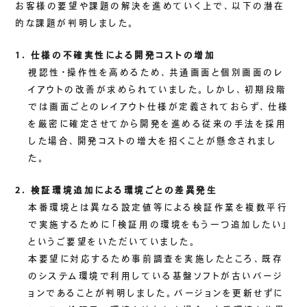
お客様の要望や課題の解決を進めていく上で、以下の潜在
的な課題が判明しました。
1. 仕様の不確実性による開発コストの増加
視認性・操作性を高めるため、共通画面と個別画面のレ
イアウトの改善が求められていました。しかし、初期段階
では画面ごとのレイアウト仕様が定義されておらず、仕様
を厳密に確定させてから開発を進める従来の手法を採用
した場合、開発コストの増大を招くことが懸念されまし
た。
2. 検証環境追加による環境ごとの差異発生
本番環境とは異なる設定値等による検証作業を複数平行
で実施するために「検証用の環境をもう一つ追加したい」
というご要望をいただいていました。
本要望に対応するため事前調査を実施したところ、既存
のシステム環境で利用している基盤ソフトが古いバージ
ョンであることが判明しました。バージョンを更新せずに