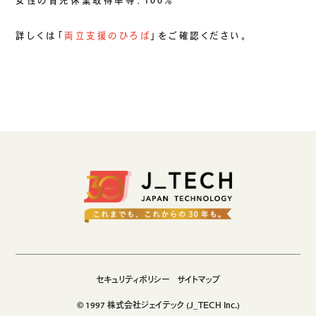
女性の育児休業取得率等：100％
生成AIソリューション
詳しくは「
両立支援のひろば
」をご確認ください。
CASES
公開事例
SUSTAINABILITY
セキュリティポリシー
サステナビリティ
認証／資格
SDGsへの取り組み
コンプライアンス
労働情報の公開
セキュリティポリシー
サイトマップ
COMPANY
© 1997 株式会社ジェイテック (J_TECH Inc.)
会社概要
会社情報