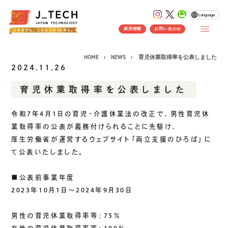
Language
採用情報
お問い合わせ
HOME
NEWS
育児休業取得率を公表しました
2024.11.26
育児休業取得率を公表しました
CONCEPT
令和7年4月1日の育児・介護休業法の改正で、男性育児休
コンセプト
業取得率の公表が義務付けられることに先駆け、
SERVICE
厚生労働省が運営するウェブサイト「両立支援のひろば」に
て公表いたしました。
製品ソリューション
事業紹介
J's Works ERP
■公表前事業年度
FLEXSCHE
2023年10月1日～2024年9月30日
クラウドソリューション
受託開発
男性の育児休業取得率等：75％