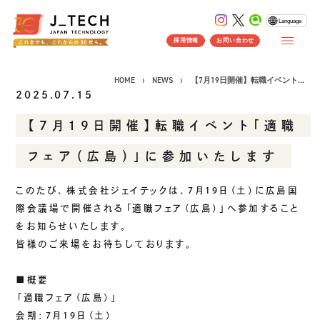
Language
採用情報
お問い合わせ
HOME
NEWS
【7月19日開催】転職イベント...
2025.07.15
【7月19日開催】転職イベント「適職
CONCEPT
フェア（広島）」に参加いたします
コンセプト
SERVICE
このたび、株式会社ジェイテックは、7月19日（土）に広島国
際会議場で開催される「適職フェア（広島）」へ参加すること
製品ソリューション
事業紹介
をお知らせいたします。
J's Works ERP
皆様のご来場をお待ちしております。
FLEXSCHE
クラウドソリューション
■概要
「適職フェア（広島）」
受託開発
会期：7月19日（土）