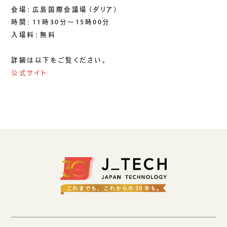
生成AIソリューション
会場：広島国際会議場（ダリア）
時間：11時30分〜15時00分
入場料：無料
CASES
詳細は以下をご覧ください。
公開事例
公式サイト
SUSTAINABILITY
セキュリティポリシー
サステナビリティ
認証／資格
SDGsへの取り組み
コンプライアンス
労働情報の公開
COMPANY
会社概要
会社情報