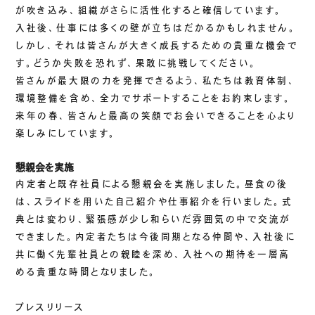
が吹き込み、組織がさらに活性化すると確信しています。
ご挨拶
入社後、仕事には多くの壁が立ちはだかるかもしれません。
組織図
しかし、それは皆さんが大きく成長するための貴重な機会で
沿革
す。どうか失敗を恐れず、果敢に挑戦してください。
拠点一覧
皆さんが最大限の力を発揮できるよう、私たちは教育体制、
環境整備を含め、全力でサポートすることをお約束します。
DX推進
来年の春、皆さんと最高の笑顔でお会いできることを心より
楽しみにしています。
ACCESS
懇親会を実施
内定者と既存社員による懇親会を実施しました。昼食の後
アクセス
は、スライドを用いた自己紹介や仕事紹介を行いました。式
CONTACT
典とは変わり、緊張感が少し和らいだ雰囲気の中で交流が
できました。内定者たちは今後同期となる仲間や、入社後に
お問い合わせ
共に働く先輩社員との親睦を深め、入社への期待を一層高
める貴重な時間となりました。
プレスリリース