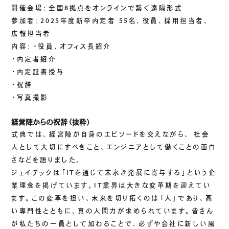
生成AIソリューション
開催会場：全国8拠点をオンラインで繋ぐ遠隔形式
参加者：2025年度新卒内定者 55名、役員、採用担当者、
広報担当者
CASES
内容：・役員、オフィス長紹介
・内定者紹介
公開事例
・内定証書授与
SUSTAINABILITY
・祝辞
・写真撮影
セキュリティポリシー
サステナビリティ
認証／資格
経営陣からの祝辞（抜粋）
SDGsへの取り組み
式典では、経営陣が自身のエピソードを交えながら、 社会
人として大切にすべきこと、エンジニアとして働くことの面白
コンプライアンス
さなどを語りました。
労働情報の公開
ジェイテックは「ITを通じて末永き発展に寄与する」という企
業理念を掲げています。IT業界は大きな変革期を迎えてい
ます。この変革を担い、未来を切り拓くのは「人」であり、高
COMPANY
い専門性とともに、真の人間力が求められています。皆さん
が私たちの一員として加わることで、必ずや会社に新しい風
会社概要
会社情報