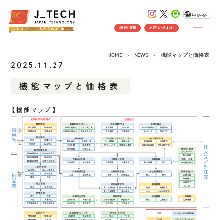
Language
採用情報
お問い合わせ
HOME
NEWS
機能マップと価格表
2025.11.27
機能マップと価格表
CONCEPT
【機能マップ】
コンセプト
SERVICE
製品ソリューション
事業紹介
J's Works ERP
FLEXSCHE
クラウドソリューション
受託開発