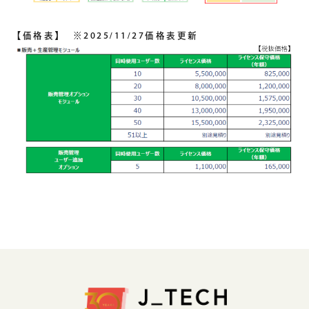
生成AIソリューション
【価格表】 ※2025/11/27価格表更新
CASES
公開事例
SUSTAINABILITY
セキュリティポリシー
サステナビリティ
認証／資格
SDGsへの取り組み
コンプライアンス
労働情報の公開
COMPANY
会社概要
会社情報