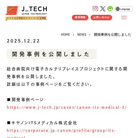
Language
採用情報
お問い合わせ
HOME
NEWS
開発事例を公開しました
2025.12.22
開発事例を公開しました
CONCEPT
総合病院向け電子カルテリプレイスプロジェクトに関する開
コンセプト
発事例を公開しました。
SERVICE
詳細は以下の事例ページをご覧ください。
製品ソリューション
事業紹介
■開発事例ページ
J's Works ERP
https://www.j-tech.jp/cases/canon-its-medical-3/
FLEXSCHE
クラウドソリューション
■キヤノンITSメディカル株式会社
受託開発
https://corporate.jp.canon/profile/group/its-