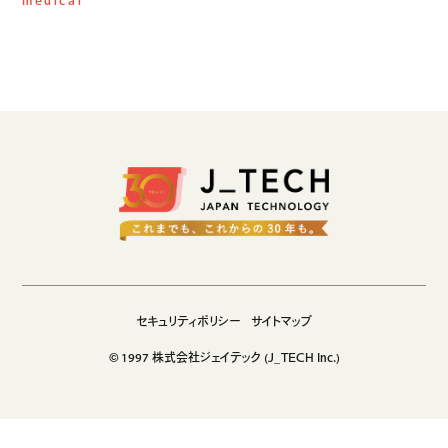
medical
生成AIソリューション
CASES
公開事例
SUSTAINABILITY
セキュリティポリシー
サステナビリティ
認証／資格
SDGsへの取り組み
コンプライアンス
労働情報の公開
セキュリティポリシー
サイトマップ
© 1997 株式会社ジェイテック (J_TECH Inc.)
COMPANY
会社概要
会社情報