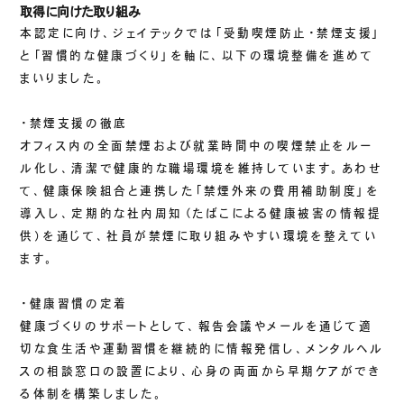
取得に向けた取り組み
ご挨拶
本認定に向け、ジェイテックでは「受動喫煙防止・禁煙支援」
組織図
と「習慣的な健康づくり」を軸に、以下の環境整備を進めて
沿革
まいりました。
拠点一覧
・禁煙支援の徹底
DX推進
オフィス内の全面禁煙および就業時間中の喫煙禁止をルー
ル化し、清潔で健康的な職場環境を維持しています。あわせ
て、健康保険組合と連携した「禁煙外来の費用補助制度」を
ACCESS
導入し、定期的な社内周知（たばこによる健康被害の情報提
供）を通じて、社員が禁煙に取り組みやすい環境を整えてい
アクセス
ます。
CONTACT
・健康習慣の定着
お問い合わせ
健康づくりのサポートとして、報告会議やメールを通じて適
切な食生活や運動習慣を継続的に情報発信し、メンタルヘル
スの相談窓口の設置により、心身の両面から早期ケアができ
る体制を構築しました。