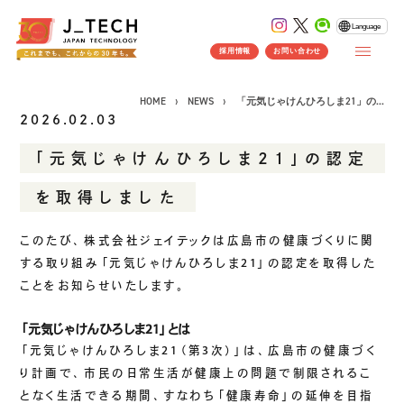
Language
採用情報
お問い合わせ
HOME
NEWS
「元気じゃけんひろしま21」の...
2026.02.03
「元気じゃけんひろしま21」の認定
CONCEPT
を取得しました
コンセプト
SERVICE
このたび、株式会社ジェイテックは広島市の健康づくりに関
する取り組み「元気じゃけんひろしま21」の認定を取得した
製品ソリューション
事業紹介
ことをお知らせいたします。
J's Works ERP
FLEXSCHE
「元気じゃけんひろしま21」とは
「元気じゃけんひろしま21（第3次）」は、広島市の健康づく
クラウドソリューション
り計画で、市民の日常生活が健康上の問題で制限されるこ
受託開発
となく生活できる期間、すなわち「健康寿命」の延伸を目指