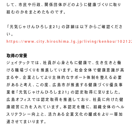
生成AIソリューション
して、市民や行政、関係団体がどのように健康づくりに取り
組むのかをまとめたものです。
CASES
「元気じゃけんひろしま21」の詳細は以下からご確認くださ
い。
公開事例
https://www.city.hiroshima.lg.jp/living/kenkou/102
SUSTAINABILITY
取得の背景
セキュリティポリシー
サステナビリティ
ジェイテックでは、社員が心身ともに健康で、生き生きと働
認証／資格
ける職場づくりを推進しています。社会全体で健康意識が高
SDGsへの取り組み
まる中、企業としてより主体的なサポート体制を整える必要
があると考え、この度、広島市が推進する健康づくり優良事
コンプライアンス
業者「元気じゃけんひろしま21」の認定取得に至りました。
労働情報の公開
広島オフィスでは認定取得を推進しており、社員に向けた健
康経営に力を入れています。本認定を機に、組織全体のヘル
スリテラシー向上と、活力ある企業文化の醸成をより一層加
COMPANY
速させてまいります。
会社概要
会社情報