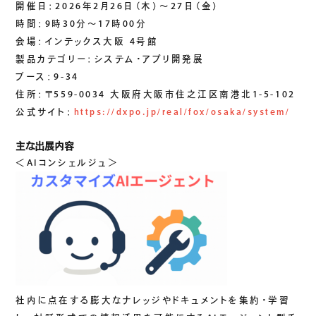
生成AIソリューション
開催日：2026年2月26日（木）～27日（金）
時間：9時30分～17時00分
会場：インテックス大阪 4号館
製品カテゴリー：システム・アプリ開発展
CASES
ブース：9-34
公開事例
住所：〒559-0034 大阪府大阪市住之江区南港北1-5-102
公式サイト：
https://dxpo.jp/real/fox/osaka/system/
SUSTAINABILITY
セキュリティポリシー
サステナビリティ
主な出展内容
＜AIコンシェルジュ＞
認証／資格
SDGsへの取り組み
コンプライアンス
労働情報の公開
COMPANY
社内に点在する膨大なナレッジやドキュメントを集約・学習
会社概要
会社情報