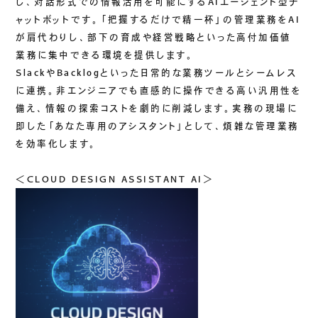
し、対話形式での情報活用を可能にするAIエージェント型チ
ご挨拶
ャットボットです。「把握するだけで精一杯」の管理業務をAI
が肩代わりし、部下の育成や経営戦略といった高付加価値
組織図
業務に集中できる環境を提供します。
沿革
SlackやBacklogといった日常的な業務ツールとシームレス
拠点一覧
に連携。非エンジニアでも直感的に操作できる高い汎用性を
DX推進
備え、情報の探索コストを劇的に削減します。実務の現場に
即した「あなた専用のアシスタント」として、煩雑な管理業務
を効率化します。
ACCESS
＜CLOUD DESIGN ASSISTANT AI＞
アクセス
CONTACT
お問い合わせ