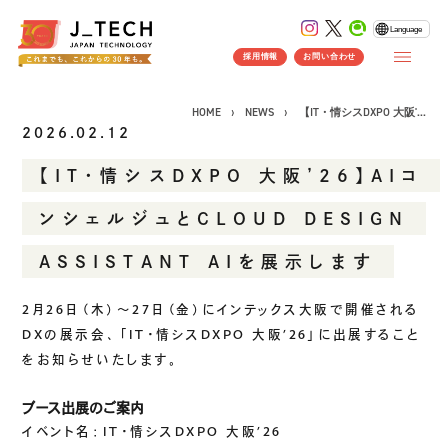
Language
採用情報
お問い合わせ
HOME
NEWS
【IT・情シスDXPO 大阪'...
2026.02.12
【IT・情シスDXPO 大阪’26】AIコ
CONCEPT
ンシェルジュとCLOUD DESIGN
コンセプト
ASSISTANT AIを展示します
SERVICE
製品ソリューション
事業紹介
2月26日（木）～27日（金）にインテックス大阪で開催される
J's Works ERP
DXの展示会、「IT・情シスDXPO 大阪’26」に出展すること
をお知らせいたします。
FLEXSCHE
クラウドソリューション
ブース出展のご案内
受託開発
イベント名：IT・情シスDXPO 大阪’26