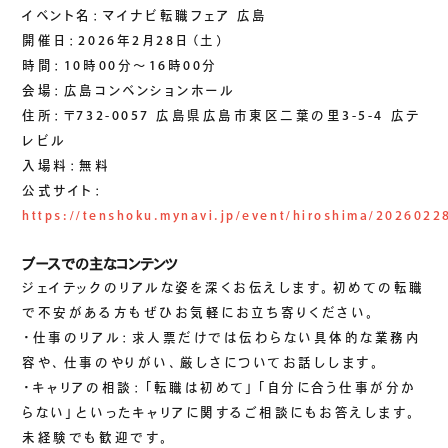
生成AIソリューション
イベント名：マイナビ転職フェア 広島
開催日：2026年2月28日（土）
時間：10時00分～16時00分
CASES
会場：広島コンベンションホール
住所：〒732-0057 広島県広島市東区二葉の里3-5-4 広テ
公開事例
レビル
SUSTAINABILITY
入場料：無料
公式サイト：
セキュリティポリシー
サステナビリティ
https://tenshoku.mynavi.jp/event/hiroshima/2026022
認証／資格
SDGsへの取り組み
ブースでの主なコンテンツ
ジェイテックのリアルな姿を深くお伝えします。初めての転職
コンプライアンス
で不安がある方もぜひお気軽にお立ち寄りください。
労働情報の公開
・仕事のリアル：求人票だけでは伝わらない具体的な業務内
容や、仕事のやりがい、厳しさについてお話しします。
・キャリアの相談：「転職は初めて」「自分に合う仕事が分か
COMPANY
らない」といったキャリアに関するご相談にもお答えします。
未経験でも歓迎です。
会社概要
会社情報