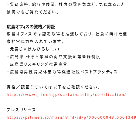
・質疑応答：給与や残業、社内の雰囲気など、気になること
ご挨拶
は何でもご質問ください。
組織図
沿革
広島オフィスの資格／認証
広島オフィスでは認定取得を推進しており、社員に向けた健
拠点一覧
康経営に力を入れています。
DX推進
・元気じゃけんひろしま21
・広島県 仕事と家庭の両立支援企業登録制度
・広島県リスキリング推進宣言
ACCESS
・広島県男性育児休業取得促進取組ベストプラクティス
アクセス
資格／認証については以下をご確認ください。
CONTACT
https://www.j-tech.jp/sustainability/certification/
お問い合わせ
プレスリリース
https://prtimes.jp/main/html/rd/p/000000043.000134