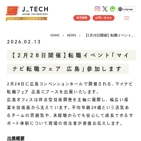
Language
採用情報
お問い合わせ
HOME
NEWS
【2月28日開催】転職イベント...
2026.02.13
【2月28日開催】転職イベント「マイ
CONCEPT
ナビ転職フェア 広島」参加します
コンセプト
SERVICE
2月28日に広島コンベンションホールで開催される、マイナビ
転職フェア 広島にブースを出展いたします。
製品ソリューション
事業紹介
広島オフィスは伴走型技術開発を主軸に展開し、幅広い産
J's Works ERP
業を技術面から支えています。平均年齢29歳という活気あ
FLEXSCHE
るチームの雰囲気や、未経験からでも安心して成長できるサ
クラウドソリューション
ポート体制について現場の担当者が直接お伝えします。
受託開発
出展概要