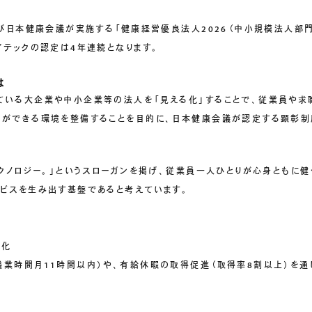
よび日本健康会議が実施する「健康経営優良法人2026（中小規模法人部
イテックの認定は4年連続となります。
は
ている大企業や中小企業等の法人を「見える化」することで、従業員や求
とができる環境を整備することを目的に、日本健康会議が認定する顕彰制
テクノロジー。」というスローガンを掲げ、従業員一人ひとりが心身ともに
テナビリティ
ビスを生み出す基盤であると考えています。
適化
業時間月11時間以内）や、有給休暇の取得促進（取得率8割以上）を通