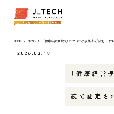
HOME
NEWS
「健康経営優良法人2026（中小規模法人部門）」に
2026.03.18
CONCEPT
「健康経営
コンセプト
SERVICE
事業紹介
続で認定さ
製品ソリューション
J's Works ERP
FLEXSCHE