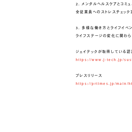
COMPANY
2. メンタルヘルスケアとコミ
会社情報
全従業員へのストレスチェック
会社概要
ご挨拶
3. 多様な働き方とライフイベ
組織図
ライフステージの変化に関わら
沿革
拠点一覧
ジェイテックが取得している認
DX推進
https://www.j-tech.jp/sust
プレスリリース
ACCESS
アクセス
https://prtimes.jp/main
CONTACT
お問い合わせ