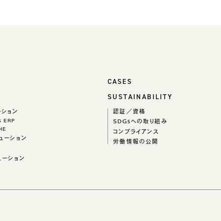
CASES
SUSTAINABILITY
ーション
認証／資格
ks ERP
SDGsへの取り組み
HE
コンプライアンス
ューション
労働情報の公開
ューション