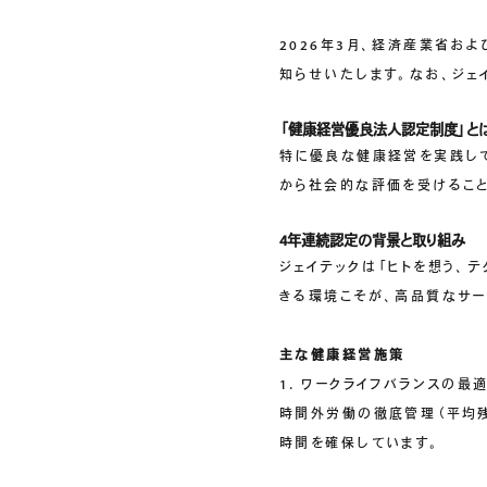
クラウドソリューション
2026年3月、経済産業省お
受託開発
知らせいたします。なお、ジェ
生成AIソリューション
「健康経営優良法人認定制度」と
特に優良な健康経営を実践し
CASES
公開事例
から社会的な評価を受けるこ
4年連続認定の背景と取り組み
SUSTAINABILITY
ジェイテックは「ヒトを想う、
サス
セキュリティポリシー
きる環境こそが、高品質なサー
認証／資格
SDGsへの取り組み
主な健康経営施策
コンプライアンス
1. ワークライフバランスの最
労働情報の公開
時間外労働の徹底管理（平均残
時間を確保しています。