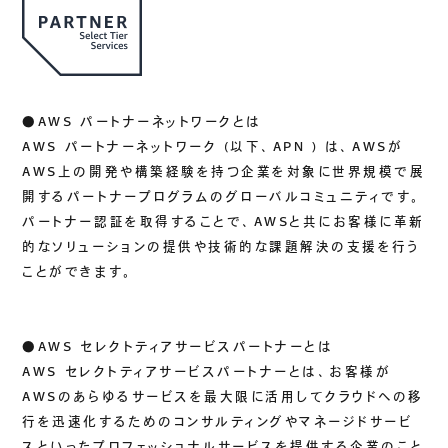
生成AIソリューション
CASES
●AWS パートナーネットワークとは
公開事例
AWS
パートナーネットワーク
(
以下、
APN )
は、
AWS
が
SUSTAINABILITY
AWS
上の開発や構築経験を持つ企業を対象に世界規模で展
開するパートナープログラムのグローバルコミュニティです。
セキュリティポリシー
サステナビリティ
パートナー認証を取得することで、
AWS
と共にお客様に革新
認証／資格
的なソリューションの提供や技術的な課題解決の支援を行う
SDGsへの取り組み
ことができます。
コンプライアンス
労働情報の公開
●AWS セレクトティアサービスパートナーとは
AWS
セレクトティアサービスパートナーとは、お客様が
AWS
のあらゆるサービスを最大限に活用してクラウドへの移
COMPANY
行を迅速化するためのコンサルティングやマネージドサービ
会社概要
スといったプロフェッショナルサービスを提供する企業のこと
会社情報