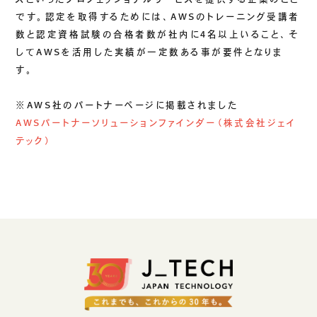
です。認定を取得するためには、
AWS
のトレーニング受講者
ご挨拶
数と認定資格試験の合格者数が社内に
4
名以上いること、そ
組織図
して
AWS
を活用した実績が一定数ある事が要件となりま
沿革
す。
拠点一覧
DX推進
※
AWS
社のパートナーページに掲載されました
AWS
パートナーソリューションファインダー（株式会社ジェイ
テック）
ACCESS
アクセス
CONTACT
お問い合わせ