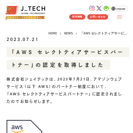
Language
採用情報
お問い合わせ
HOME
NEWS
「AWS セレクトティアサービ...
2023.07.21
「AWS セレクトティアサービスパー
CONCEPT
トナー」の認定を取得しました
コンセプト
SERVICE
株式会社ジェイテックは、
2023
年
7
月
21
日、アマゾンウェブ
サービス（以下
AWS
）のパートナー制度において、
製品ソリューション
事業紹介
「
AWS
セレクトティアサービスパートナー」に認定されまし
J's Works ERP
たのでお知らせします。
FLEXSCHE
クラウドソリューション
受託開発