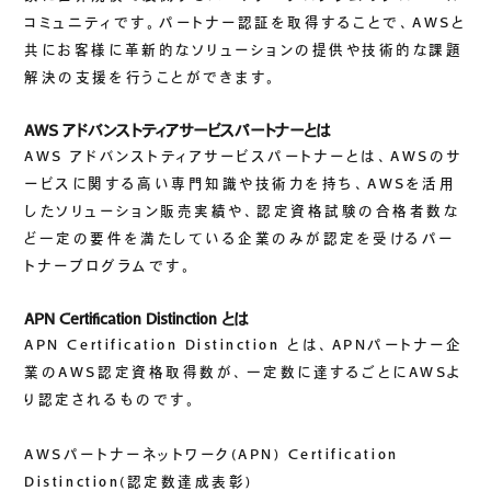
コミュニティです。パートナー認証を取得することで、AWSと
ご挨拶
共にお客様に革新的なソリューションの提供や技術的な課題
組織図
解決の支援を行うことができます。
沿革
拠点一覧
AWS アドバンストティアサービスパートナーとは
DX推進
AWS アドバンストティアサービスパートナーとは、AWSのサ
ービスに関する高い専門知識や技術力を持ち、AWSを活用
したソリューション販売実績や、認定資格試験の合格者数な
ど一定の要件を満たしている企業のみが認定を受けるパー
ACCESS
トナープログラムです。
アクセス
APN Certification Distinction とは
CONTACT
APN Certification Distinction とは、APNパートナー企
業のAWS認定資格取得数が、一定数に達するごとにAWSよ
お問い合わせ
り認定されるものです。
AWSパートナーネットワーク(APN) Certification
Distinction(認定数達成表彰)