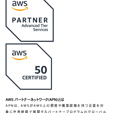
生成AIソリューション
CASES
公開事例
SUSTAINABILITY
セキュリティポリシー
サステナビリティ
認証／資格
SDGsへの取り組み
コンプライアンス
労働情報の公開
AWS パートナーネットワーク(APN)とは
COMPANY
APNは、AWSがAWS上の開発や構築経験を持つ企業を対
象に世界規模で展開するパートナープログラムのグローバル
会社概要
会社情報