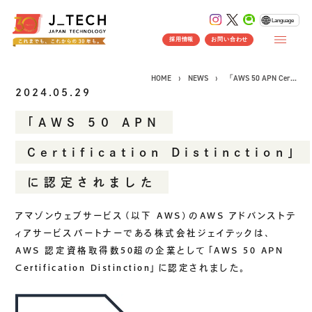
Language
採用情報
お問い合わせ
HOME
NEWS
「AWS 50 APN Cer...
2024.05.29
「AWS 50 APN
CONCEPT
Certification Distinction」
コンセプト
に認定されました
SERVICE
製品ソリューション
事業紹介
アマゾンウェブサービス（以下
AWS
）の
AWS アドバンストテ
J's Works ERP
ィア
サービスパートナーである株式会社ジェイテックは、
AWS 認定資格取得数50超の企業として「AWS 50 APN
FLEXSCHE
Certification Distinction」に認定されました。
クラウドソリューション
受託開発