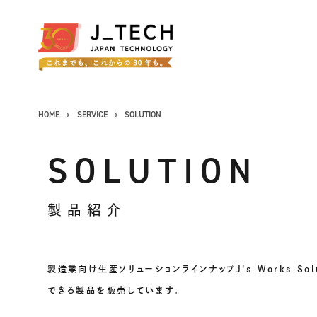
HOME
SERVICE
SOLUTION
SOLUTION
CONCEPT
コンセプト
製品紹介
SERVICE
事業紹介
製造業向け生産ソリューションラインナップJ's Works S
製品ソリューション
できる製品を販売しています。
J's Works ERP
FLEXSCHE