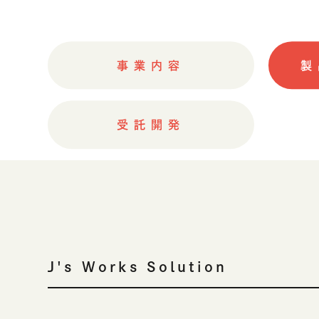
クラウドソリューション
受託開発
生成AIソリューション
事業内容
製
CASES
公開事例
受託開発
SUSTAINABILITY
サス
セキュリティポリシー
認証／資格
SDGsへの取り組み
コンプライアンス
J's Works Solution
労働情報の公開