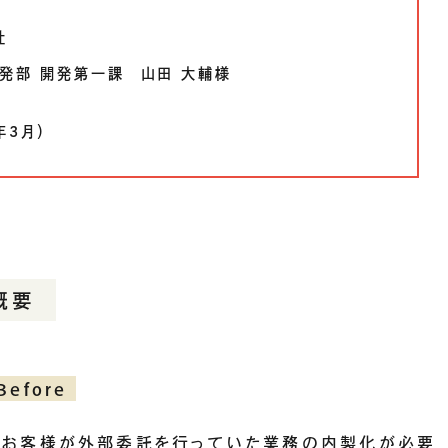
社
開発部 開発第一課 山田 大輔様
年3月）
概要
Before
お客様が外部委託を行っていた業務の内製化が必要