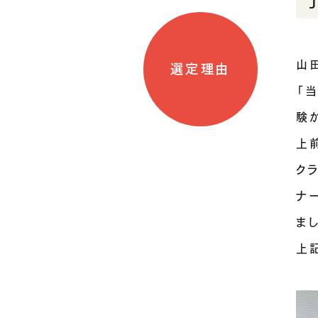
山
選定理由
「
験
上
ク
ナ
ま
上