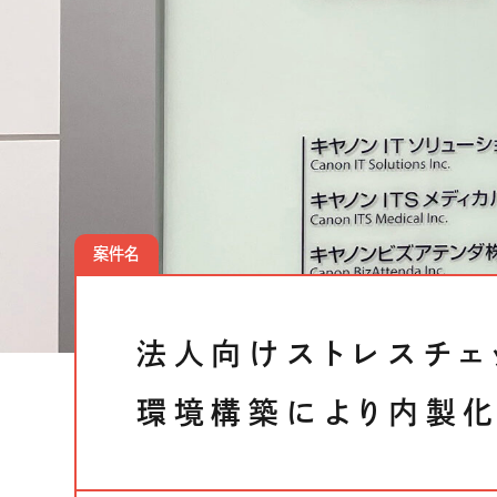
クラウドソリューション
受託開発
生成AIソリューション
CASES
公開事例
案件名
SUSTAINABILITY
サス
セキュリティポリシー
認証／資格
法人向けストレスチェ
SDGsへの取り組み
コンプライアンス
環境構築により内製
労働情報の公開