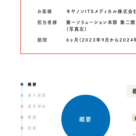
COMPANY
会社情報
お客様
キヤノンITSメディカル株式会
会社概要
担当者様
第一ソリューション本部 第二
ご挨拶
（写真左）
組織図
沿革
期間
6ヶ月（2023年9月から2024
拠点一覧
DX推進
ACCESS
アクセス
概要
導入背景
CONTACT
選定理由
お問い合わせ
課題
概要
提案
・