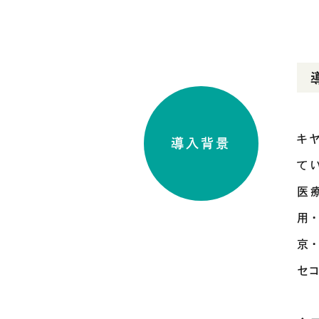
キ
導入背景
て
医
用
京
セ