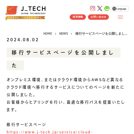
Language
採用情報
お問い合わせ
HOME
NEWS
移行サービスページを公開しまし...
2024.08.02
移行サービスページを公開しまし
CONCEPT
た
コンセプト
SERVICE
オンプレミス環境、またはクラウド環境からAWSなど異なる
クラウド環境へ移行するサービスについてのページを新たに
製品ソリューション
事業紹介
公開しました。
J's Works ERP
お客様からヒアリングを行い、最適な移行パスを提案いたし
FLEXSCHE
ます。
クラウドソリューション
移行サービスページ
受託開発
https://www.j-tech.jp/service/cloud-