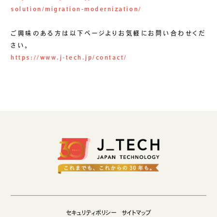
生成AIソリューション
solution/migration-modernization/
ご興味のある方は以下ページよりお気軽にお問い合わせくだ
CASES
さい。
https://www.j-tech.jp/contact/
公開事例
SUSTAINABILITY
セキュリティポリシー
サステナビリティ
認証／資格
SDGsへの取り組み
コンプライアンス
労働情報の公開
COMPANY
セキュリティポリシー
サイトマップ
会社概要
会社情報