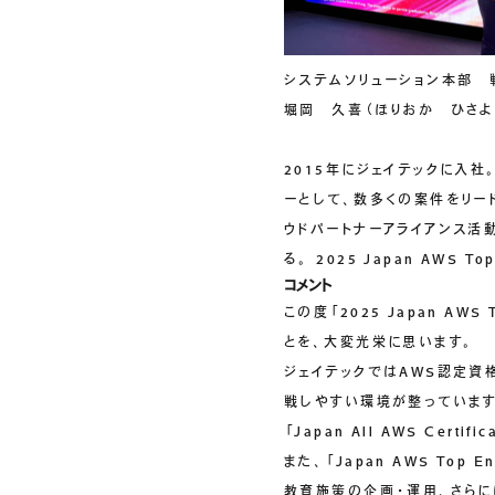
COMPANY
会社情報
会社概要
ご挨拶
システムソリューション本部 
堀岡 久喜（ほりおか ひさよ
組織図
沿革
2015年にジェイテックに入
拠点一覧
ーとして、数多くの案件をリードし
DX推進
ウドパートナーアライアンス活
る。 2025 Japan AWS Top
ACCESS
コメント
アクセス
この度「2025 Japan AWS T
とを、大変光栄に思います。
ジェイテックではAWS認定資
CONTACT
お問い合わせ
戦しやすい環境が整っていま
「Japan All AWS Cert
また、「Japan AWS To
教育施策の企画・運用、さらに