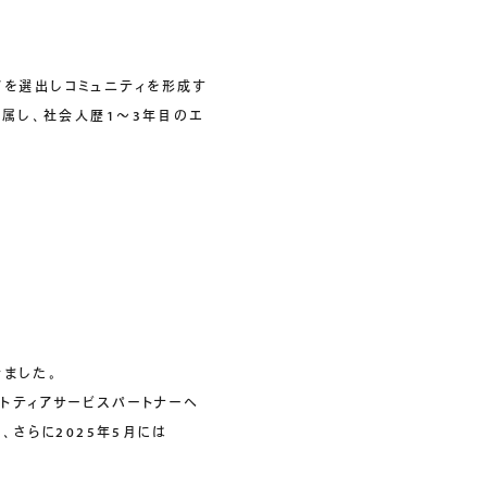
ジニアを選出しコミュニティを形成す
業に所属し、社会人歴1～3年目のエ
きました。
ストティアサービスパートナーへ
rs」、さらに2025年5月には