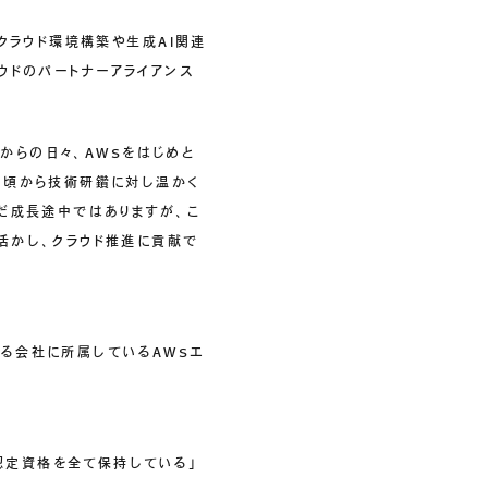
クラウド環境構築や生成AI関連
ククラウドのパートナーアライアンス
してからの日々、AWSをはじめと
日頃から技術研鑽に対し温かく
だ成長途中ではありますが、こ
活かし、クラウド推進に貢献で
している会社に所属しているAWSエ
「AWS認定資格を全て保持している」