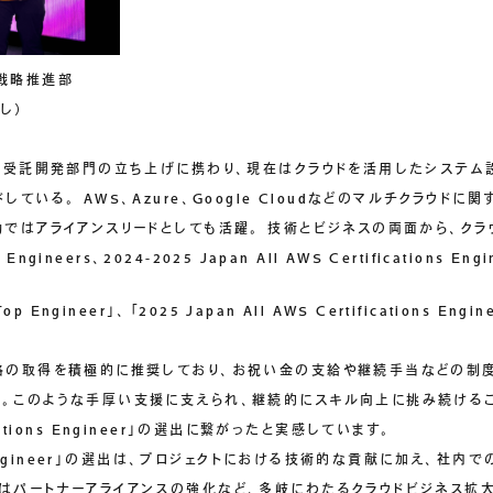
戦略推進部
し）
社。受託開発部門の立ち上げに携わり、現在はクラウドを活用したシステム
ている。 AWS、Azure、Google Cloudなどのマルチクラウド
動ではアライアンスリードとしても活躍。 技術とビジネスの両面から、ク
 Engineers、2024-2025 Japan All AWS Certifications En
op Engineer」、「2025 Japan All AWS Certifications 
格の取得を積極的に推奨しており、お祝い金の支給や継続手当などの制
す。このような手厚い支援に支えられ、継続的にスキル向上に挑み続ける
ifications Engineer」の選出に繋がったと実感しています。
p Engineer」の選出は、プロジェクトにおける技術的な貢献に加え、社
はパートナーアライアンスの強化など、多岐にわたるクラウドビジネス拡