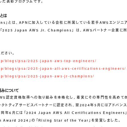
した表彰プログラムです。
nsとは
hampions」とは、APNに加入している会社に所属している若手AWSエン
025 Japan AWS Jr. Champions」 は、AWSパートナー企
ださい。
jp/blogs/psa/2025-japan-aws-top-engineers/
p/blogs/psa/2025-japan-all-aws-certifications-engineers/
jp/blogs/psa/2025-japan-aws-jr-champions/
組みについて
りAWS認定資格取得への取り組みを本格化し、着実にその専門性を高めて
レクトティアサービスパートナーに認定され、翌2024年5月にはアドバン
には「2024 Japan AWS All Certifications Enginee
ion Award 2024」の「Rising Star of the Year」を受賞しました。