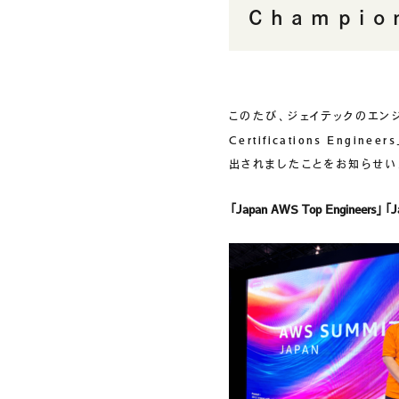
Champi
クラウドソリューション
受託開発
生成AIソリューション
このたび、ジェイテックのエンジニア堀
CASES
Certifications Engi
公開事例
出されましたことをお知らせい
SUSTAINABILITY
「Japan AWS Top Engineers」「Ja
サス
セキュリティポリシー
認証／資格
SDGsへの取り組み
コンプライアンス
労働情報の公開