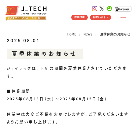
Language
採用情報
お問い合わせ
HOME
NEWS
夏季休業のお知らせ
2025.08.01
夏季休業のお知らせ
CONCEPT
ジェイテックは、下記の期間を夏季休業とさせていただきま
コンセプト
す。
SERVICE
■休業期間
製品ソリューション
事業紹介
2025年08月13日（水）～2025年08月15日（金）
J's Works ERP
FLEXSCHE
休業中は大変ご不便をおかけしますが、ご了承くださいます
クラウドソリューション
ようお願い申し上げます。
受託開発