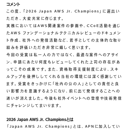
コメント
ご挨拶
この度、「2026 Japan AWS Jr. Champions」に選出い
組織図
ただき、大変光栄に存じます。
沿革
実務においてはAWS関連案件の参画や、CCoE活動を通じ
拠点一覧
たAWS ファンデーショナルテクニカルレビューのドキュメン
ト作成、社外への発信活動など、若手としての主体的な取り
DX推進
組みを評価いただき非常に嬉しく思います。
今回の受賞は私一人の力ではなく、最適な案件へのアサイ
ン、申請にあたり何度もレビューしてくれた上司の存在があ
ACCESS
ってこその成果です。また、資格取得支援制度により、スキ
ルアップを後押ししてくれる当社の環境には深く感謝してい
アクセス
ます。受賞をきっかけに「社内の公の人」としての責任と良
CONTACT
い影響力を意識するようになり、前に出て発信することへの
迷いが消えました。今後も社外イベントへの登壇や技術発信
お問い合わせ
にチャレンジしてまいります。
2026 Japan AWS Jr. Championsとは
「Japan AWS Jr. Champions」とは、APNに加入してい