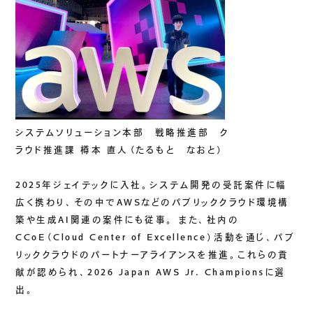
生成AIソリューション
CASES
公開事例
SUSTAINABILITY
システムソリューション本部 戦略推進部 ク
セキュリティポリシー
サステナビリティ
ラウド推進課 樽本 直人（たるもと なおと）
認証／資格
SDGsへの取り組み
2025年ジェイテックに入社。システム開発の受託案件に幅
コンプライアンス
広く携わり、その中でAWSなどのパブリッククラウド環境構
築や生成AI関連の案件にも従事。 また、社内の
労働情報の公開
CCoE（Cloud Center of Excellence）活動を通じ、パブ
リッククラウドのパートナーアライアンスを推進。これらの貢
献が認められ、2026 Japan AWS Jr. Championsに選
COMPANY
出。
会社概要
会社情報