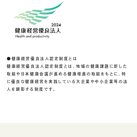
ご挨拶
組織図
沿革
拠点一覧
DX推進
●健康経営優良法人認定制度とは
健康経営優良法人認定制度とは、地域の健康課題に即した
ACCESS
取組や日本健康会議が進める健康増進の取組をもとに、特
に優良な健康経営を実践している大企業や中小企業等の法
アクセス
人を顕彰する制度です。
CONTACT
お問い合わせ