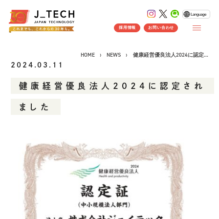
Language
採用情報
お問い合わせ
HOME
NEWS
健康経営優良法人2024に認定...
2024.03.11
健康経営優良法人2024に認定され
CONCEPT
ました
コンセプト
SERVICE
製品ソリューション
事業紹介
J's Works ERP
FLEXSCHE
クラウドソリューション
受託開発