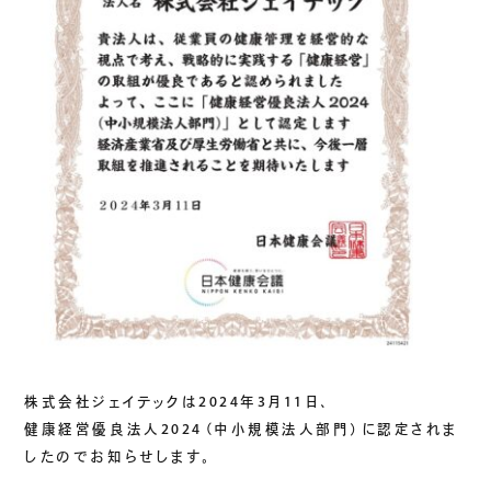
生成AIソリューション
CASES
公開事例
SUSTAINABILITY
セキュリティポリシー
サステナビリティ
認証／資格
SDGsへの取り組み
コンプライアンス
労働情報の公開
株式会社ジェイテックは2024年3月11日、
健康経営優良法人2024（中小規模法人部門）に認定されま
COMPANY
したのでお知らせします。
会社概要
会社情報